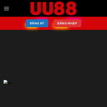
ĐĂNG KÝ
ĐĂNG NHẬP