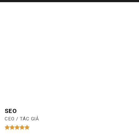
SEO
CEO / TÁC GIẢ