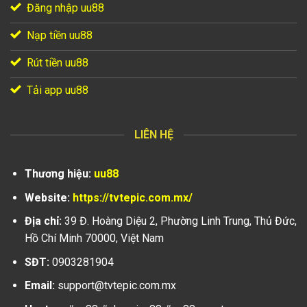
Đăng nhập uu88
Nạp tiền uu88
Rút tiền uu88
Tải app uu88
LIÊN HỆ
Thương hiệu:
uu88
Website:
https://tvtepic.com.mx/
Địa chỉ:
39 Đ. Hoàng Diệu 2, Phường Linh Trung, Thủ Đức,
Hồ Chí Minh 70000, Việt Nam
SĐT:
0903281904
Email:
support@tvtepic.com.mx