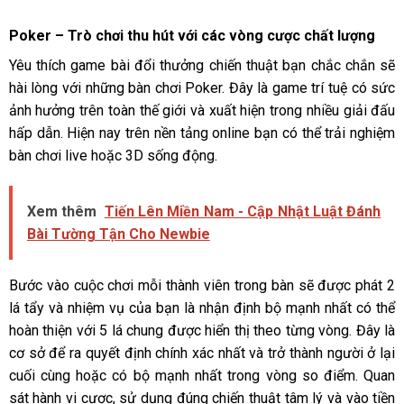
Poker – Trò chơi thu hút với các vòng cược chất lượng
Yêu thích game bài đổi thưởng chiến thuật bạn chắc chắn sẽ
hài lòng với những bàn chơi Poker. Đây là game trí tuệ có sức
ảnh hưởng trên toàn thế giới và xuất hiện trong nhiều giải đấu
hấp dẫn. Hiện nay trên nền tảng online bạn có thể trải nghiệm
bàn chơi live hoặc 3D sống động.
Xem thêm
Tiến Lên Miền Nam - Cập Nhật Luật Đánh
Bài Tường Tận Cho Newbie
Bước vào cuộc chơi mỗi thành viên trong bàn sẽ được phát 2
lá tẩy và nhiệm vụ của bạn là nhận định bộ mạnh nhất có thể
hoàn thiện với 5 lá chung được hiển thị theo từng vòng. Đây là
cơ sở để ra quyết định chính xác nhất và trở thành người ở lại
cuối cùng hoặc có bộ mạnh nhất trong vòng so điểm. Quan
sát hành vi cược, sử dụng đúng chiến thuật tâm lý và vào tiền