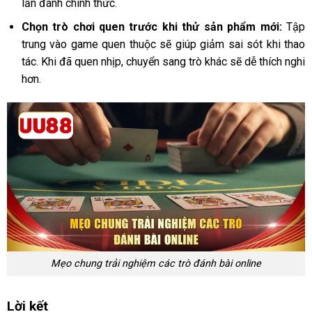
lần đánh chính thức.
Chọn trò chơi quen trước khi thử sản phẩm mới:
Tập
trung vào game quen thuộc sẽ giúp giảm sai sót khi thao
tác. Khi đã quen nhịp, chuyển sang trò khác sẽ dễ thích nghi
hơn.
Mẹo chung trải nghiệm các trò đánh bài online
Lời kết