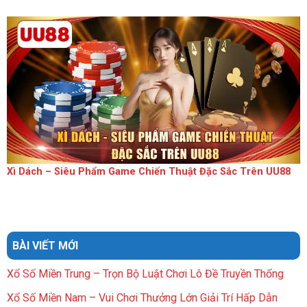
Xì Dách – Siêu Phẩm Game Chiến Thuật Đặc Sắc Trên UU88
BÀI VIẾT MỚI
Xổ Số Miền Trung – Trọn Bộ Luật Chơi Lô Đề Truyền Thống
Xổ Số Miền Nam – Vui Chơi Thưởng Lớn Giải Trí Hấp Dẫn