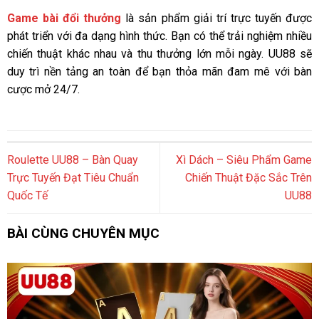
Game bài đổi thưởng
là sản phẩm giải trí trực tuyến được
phát triển với đa dạng hình thức. Bạn có thể trải nghiệm nhiều
chiến thuật khác nhau và thu thưởng lớn mỗi ngày. UU88 sẽ
duy trì nền tảng an toàn để bạn thỏa mãn đam mê với bàn
cược mở 24/7.
Roulette UU88 – Bàn Quay
Xì Dách – Siêu Phẩm Game
Trực Tuyến Đạt Tiêu Chuẩn
Chiến Thuật Đặc Sắc Trên
Quốc Tế
UU88
BÀI CÙNG CHUYÊN MỤC