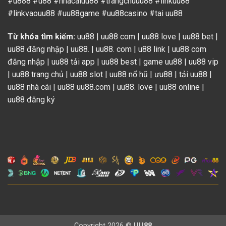
#u888 #u88 #nhacaiuu88 #trangchuuu88 #linkuu88
#linkvaouu88 #uu88game #uu88casino #tai uu88
Từ khóa tìm kiếm:
uu88 | uu88 com | uu88 love | uu88 bet |
uu88 đăng nhập | uu88. | uu88. com | u88 link | uu88 com
đăng nhập | uu88 tải app | uu88 best | game uu88 | uu88 vip
| uu88 trang chủ | uu88 slot | uu88 nổ hũ | ưu88 | tải uu88 |
uu88 nhà cái | uu88 uu88.com | uu88. love | uu88 online |
uu88 đăng ký
Copyright 2026 ©
UU88