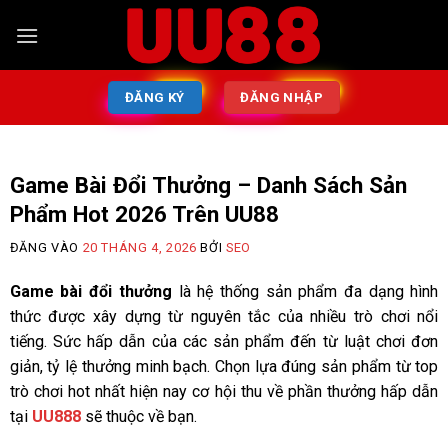
ĐĂNG KÝ
ĐĂNG NHẬP
Game Bài Đổi Thưởng – Danh Sách Sản
Phẩm Hot 2026 Trên UU88
ĐĂNG VÀO
20 THÁNG 4, 2026
BỞI
SEO
Game bài đổi thưởng
là hệ thống sản phẩm đa dạng hình
thức được xây dựng từ nguyên tắc của nhiều trò chơi nổi
tiếng. Sức hấp dẫn của các sản phẩm đến từ luật chơi đơn
giản, tỷ lệ thưởng minh bạch. Chọn lựa đúng sản phẩm từ top
trò chơi hot nhất hiện nay cơ hội thu về phần thưởng hấp dẫn
tại
UU888
sẽ thuộc về bạn.