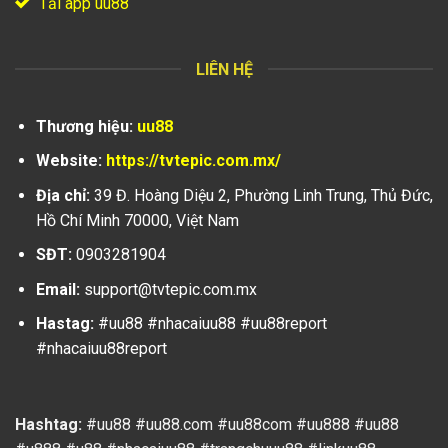
Tải app uu88
LIÊN HỆ
Thương hiệu:
uu88
Website:
https://tvtepic.com.mx/
Địa chỉ:
39 Đ. Hoàng Diệu 2, Phường Linh Trung, Thủ Đức,
Hồ Chí Minh 70000, Việt Nam
SĐT:
0903281904
Email:
support@tvtepic.com.mx
Hastag:
#uu88 #nhacaiuu88 #uu88report
#nhacaiuu88report
Hashtag:
#uu88 #uu88.com #uu88com #uu888 #uu88