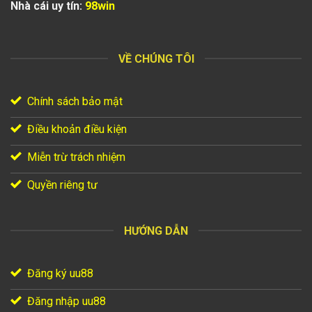
Nhà cái uy tín:
98win
VỀ CHÚNG TÔI
Chính sách bảo mật
Điều khoản điều kiện
Miễn trừ trách nhiệm
Quyền riêng tư
HƯỚNG DẪN
Đăng ký uu88
Đăng nhập uu88