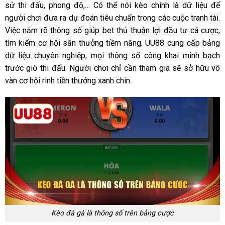
sử thi đấu, phong độ,…
Có thể nói kèo chính là dữ liệu để
người chơi đưa ra dự đoán tiêu chuẩn trong các cuộc tranh tài.
Việc nắm rõ thông số giúp bet thủ thuận lợi đầu tư cá cược,
tìm kiếm cơ hội săn thưởng tiềm năng.
UU88 cung cấp bảng
dữ liệu chuyên nghiệp, mọi thông số công khai minh bạch
trước giờ thi đấu. Người chơi chỉ cần tham gia sẽ sở hữu vô
vàn cơ hội rinh tiền thưởng xanh chín.
Kèo đá gà là thông số trên bảng cược