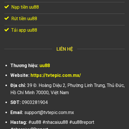
Nạp tiền uu88
Rút tiền uu88
Tải app uu88
LIÊN HỆ
Thương hiệu:
uu88
Website:
https://tvtepic.com.mx/
Địa chỉ:
39 Đ. Hoàng Diệu 2, Phường Linh Trung, Thủ Đức,
Hồ Chí Minh 70000, Việt Nam
SĐT:
0903281904
Email:
support@tvtepic.com.mx
Hastag:
#uu88 #nhacaiuu88 #uu88report