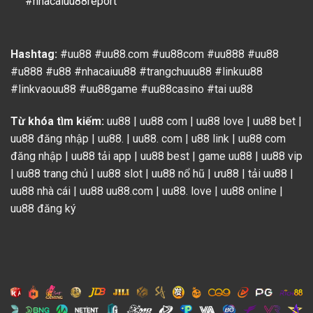
#nhacaiuu88report
Hashtag:
#uu88 #uu88.com #uu88com #uu888 #uu88
#u888 #u88 #nhacaiuu88 #trangchuuu88 #linkuu88
#linkvaouu88 #uu88game #uu88casino #tai uu88
Từ khóa tìm kiếm:
uu88 | uu88 com | uu88 love | uu88 bet |
uu88 đăng nhập | uu88. | uu88. com | u88 link | uu88 com
đăng nhập | uu88 tải app | uu88 best | game uu88 | uu88 vip
| uu88 trang chủ | uu88 slot | uu88 nổ hũ | ưu88 | tải uu88 |
uu88 nhà cái | uu88 uu88.com | uu88. love | uu88 online |
uu88 đăng ký