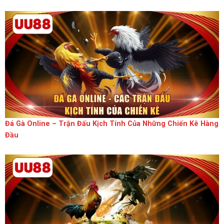
Đá Gà Online – Trận Đấu Kịch Tính Của Những Chiến Kê Hàng
Đầu