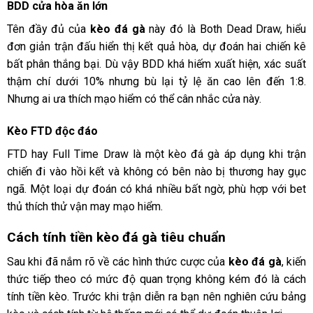
BDD cửa hòa ăn lớn
Tên đầy đủ của
kèo đá gà
này đó là Both Dead Draw, hiểu
đơn giản trận đấu hiển thị kết quả hòa, dự đoán hai chiến kê
bất phân thắng bại. Dù vậy BDD khá hiếm xuất hiện, xác suất
thậm chí dưới 10% nhưng bù lại tỷ lệ ăn cao lên đến 1:8.
Nhưng ai ưa thích mạo hiểm có thể cân nhắc cửa này.
Kèo FTD độc đáo
FTD hay Full Time Draw là một kèo đá gà áp dụng khi trận
chiến đi vào hồi kết và không có bên nào bị thương hay gục
ngã. Một loại dự đoán có khá nhiều bất ngờ, phù hợp với bet
thủ thích thử vận may mạo hiểm.
Cách tính tiền kèo đá gà tiêu chuẩn
Sau khi đã nắm rõ về các hình thức cược của
kèo đá gà
, kiến
thức tiếp theo có mức độ quan trọng không kém đó là cách
tính tiền kèo. Trước khi trận diễn ra bạn nên nghiên cứu bảng