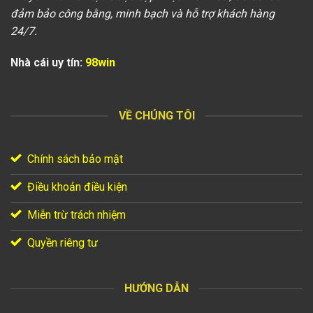
đảm bảo công bằng, minh bạch và hỗ trợ khách hàng
24/7.
Nhà cái uy tín:
98win
VỀ CHÚNG TÔI
Chính sách bảo mật
Điều khoản điều kiện
Miễn trừ trách nhiệm
Quyền riêng tư
HƯỚNG DẪN