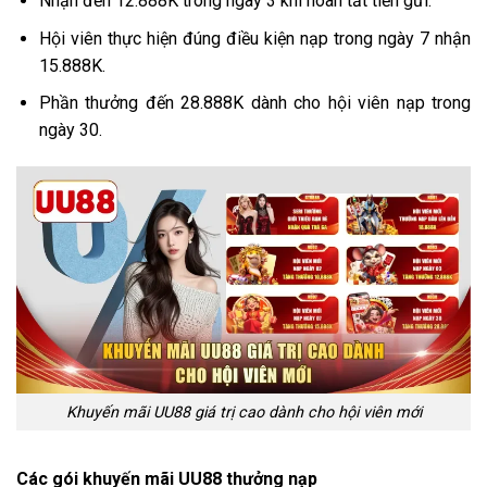
Nhận đến 12.888K trong ngày 3 khi hoàn tất tiền gửi.
Hội viên thực hiện đúng điều kiện nạp trong ngày 7 nhận
15.888K.
Phần thưởng đến 28.888K dành cho hội viên nạp trong
ngày 30.
Khuyến mãi UU88 giá trị cao dành cho hội viên mới
Các gói khuyến mãi UU88 thưởng nạp