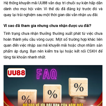
Hệ thống khuyến mãi UU88 vẫn duy trì chuỗi sự kiện hấp dẫn
dành cho mọi hội viên. Vì thế dù đã đăng ký trước đó và
quay lại trải nghiệm sau một thời gian dài vẫn nhận ưu đãi.
Vì sao đã tham gia nhưng chưa nhận được ưu đãi?
Tình trạng chưa nhận thưởng thường xuất phát từ việc chưa
hoàn thành yêu cầu vòng cược. Một số trường hợp khác liên
quan đến việc nhập sai mã khuyến mãi hoặc chọn nhầm sản
phẩm áp dụng. Bạn nên kiểm tra lại hoặc kết nối CSKH để
tăng tài khoản nhanh nhất.