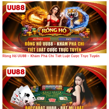
Rồng Hổ UU88 – Khám Phá Chi Tiết Luật Cược Trực Tuyến