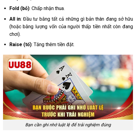
Fold (bỏ)
: Chấp nhận thua.
All in
: Đầu tư bằng tất cả những gì bản thân đang sở hữu
(hoặc bằng lượng vốn của người thấp tiền nhất còn đang
chơi).
Raise (tố)
: Tăng thêm tiền đặt.
Bạn cần ghi nhớ luật lệ để trải nghiệm đúng