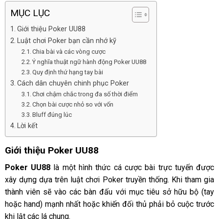
MỤC LỤC
Giới thiệu Poker UU88
Luật chơi Poker bạn cần nhớ kỹ
Chia bài và các vòng cược
Ý nghĩa thuật ngữ hành động Poker UU88
Quy định thứ hạng tay bài
Cách dân chuyên chinh phục Poker
Chơi chậm chắc trong đa số thời điểm
Chọn bài cược nhỏ so với vốn
Bluff đúng lúc
Lời kết
Giới thiệu Poker UU88
Poker UU88
là một hình thức cá cược bài trực tuyến được
xây dựng dựa trên luật chơi Poker truyền thống. Khi tham gia
thành viên sẽ vào các bàn đấu với mục tiêu sở hữu bộ (tay
hoặc hand) mạnh nhất hoặc khiến đối thủ phải bỏ cuộc trước
khi lật các lá chung.