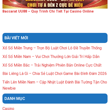
Baccarat UU88 – Quy Trình Chi Tiết Tại Casino Online
BÀI VIẾT MỚI
Xổ Số Miền Trung – Trọn Bộ Luật Chơi Lô Đề Truyền Thống
Xổ Số Miền Nam – Vui Chơi Thưởng Lớn Giải Trí Hấp Dẫn
Xổ Số Miền Bắc – Trải Nghiệm Phiên Bản Online Cực Chất
Bài Liêng Là Gì – Chia Sẻ Luật Chơi Game Bài Đình Đám 2026
Tiến Lên Miền Nam – Cập Nhật Luật Đánh Bài Tường Tận Cho
Newbie
DANH MỤC
Casino