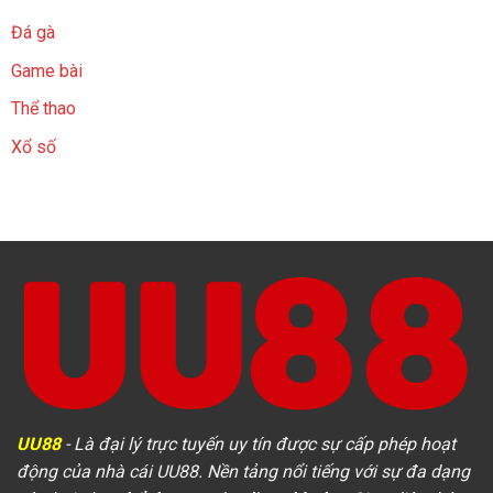
Đá gà
Game bài
Thể thao
Xổ số
UU88
- Là đại lý trực tuyến uy tín được sự cấp phép hoạt
động của nhà cái UU88. Nền tảng nổi tiếng với sự đa dạng