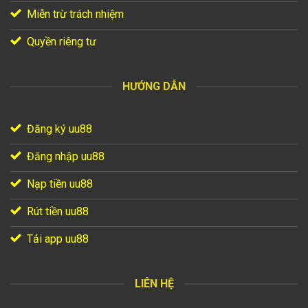
Kèo cập nhật liên tục theo lịch thi đấu và bám sát đặc điểm
Miễn trừ trách nhiệm
bộ môn là những lợi thế để bạn bắt đầu trải nghiệm cược
cùng Tennis. Trên các sảnh Thể Thao UU88 bạn có thể theo
Quyền riêng tư
dõi kèo tất cả các trận đấu hấp dẫn từ hơn 30 giải đấu lớn.
Bảng thông số cược tập trung vào thắng thua, tổng số game
HƯỚNG DẪN
và kết quả theo set mang đến đa dạng lựa chọn mỗi ngày.
Đăng ký uu88
Đăng nhập uu88
Nạp tiền uu88
Rút tiền uu88
Tải app uu88
Nhiều loại kèo Tennis từ hơn 30 giải đấu lớn
LIÊN HỆ