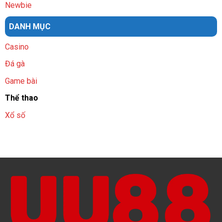
Newbie
DANH MỤC
Casino
Đá gà
Game bài
Thể thao
Xổ số
Danh sách 12 sảnh cược có tiếng
Tổng hợp 3 bộ môn được yêu thích tại Thể
Thao UU88
Đặt cược cho hơn 50 bộ môn hot trên toàn thế giới là trải
nghiệm tuyệt vời bạn có thể sở hữu tại
Thể Thao UU88
. Bạn
có thể lựa chọn bộ môn tùy thuộc vào khả năng phân tích