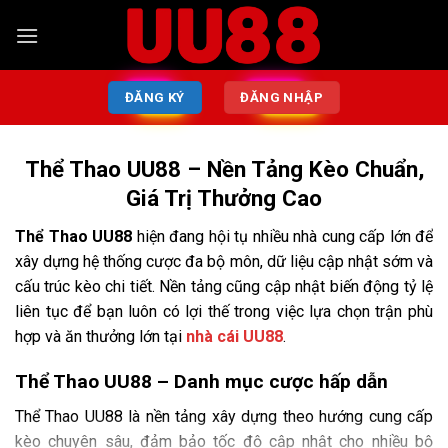
ĐĂNG KÝ
ĐĂNG NHẬP
Thể Thao UU88 – Nền Tảng Kèo Chuẩn,
Giá Trị Thưởng Cao
Thể Thao UU88
hiện đang hội tụ nhiều nhà cung cấp lớn để
xây dựng hệ thống cược đa bộ môn, dữ liệu cập nhật sớm và
cấu trúc kèo chi tiết. Nền tảng cũng cập nhật biến động tỷ lệ
liên tục để bạn luôn có lợi thế trong việc lựa chọn trận phù
hợp và ăn thưởng lớn tại
nhà cái UU88
.
Thể Thao UU88 – Danh mục cược hấp dẫn
Thể Thao UU88 là nền tảng xây dựng theo hướng cung cấp
kèo chuyên sâu, đảm bảo tốc độ cập nhật cho nhiều bộ