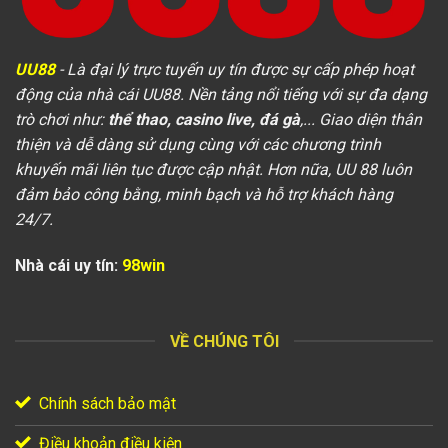
UU88
- Là đại lý trực tuyến uy tín được sự cấp phép hoạt
động của nhà cái UU88. Nền tảng nổi tiếng với sự đa dạng
trò chơi như:
thể thao, casino live, đá gà
,... Giao diện thân
thiện và dễ dàng sử dụng cùng với các chương trình
khuyến mãi liên tục được cập nhật. Hơn nữa, UU 88 luôn
đảm bảo công bằng, minh bạch và hỗ trợ khách hàng
24/7.
Nhà cái uy tín:
98win
VỀ CHÚNG TÔI
Chính sách bảo mật
Điều khoản điều kiện