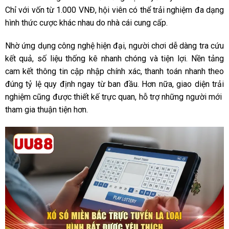
Chỉ với vốn từ 1.000 VNĐ, hội viên có thể trải nghiệm đa dạng
hình thức cược khác nhau do nhà cái cung cấp.
Nhờ ứng dụng công nghệ hiện đại, người chơi dễ dàng tra cứu
kết quả, số liệu thống kê nhanh chóng và tiện lợi. Nền tảng
cam kết thông tin cập nhập chính xác, thanh toán nhanh theo
đúng tỷ lệ quy định ngay từ ban đầu. Hơn nữa, giao diện trải
nghiệm cũng được thiết kế trực quan, hỗ trợ những người mới
tham gia thuận tiện hơn.