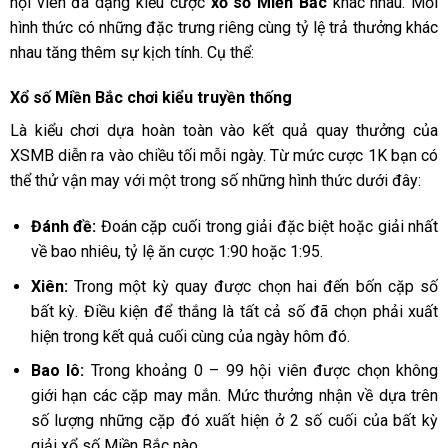
hội viên đa dạng kiểu cược
xổ số Miền Bắc
khác nhau. Mỗi
hình thức có những đặc trưng riêng cùng tỷ lệ trả thưởng khác
nhau tăng thêm sự kịch tính. Cụ thể:
Xổ số Miền Bắc chơi kiểu truyền thống
Là kiểu chơi dựa hoàn toàn vào kết quả quay thưởng của
XSMB diễn ra vào chiều tối mỗi ngày. Từ mức cược 1K bạn có
thể thử vận may với một trong số những hình thức dưới đây:
Đánh đề:
Đoán cặp cuối trong giải đặc biệt hoặc giải nhất
về bao nhiêu, tỷ lệ ăn cược 1:90 hoặc 1:95.
Xiên:
Trong một kỳ quay được chọn hai đến bốn cặp số
bất kỳ. Điều kiện để thắng là tất cả số đã chọn phải xuất
hiện trong kết quả cuối cùng của ngày hôm đó.
Bao lô:
Trong khoảng 0 – 99 hội viên được chọn không
giới hạn các cặp may mắn. Mức thưởng nhận về dựa trên
số lượng những cặp đó xuất hiện ở 2 số cuối của bất kỳ
giải xổ số Miền Bắc nào.