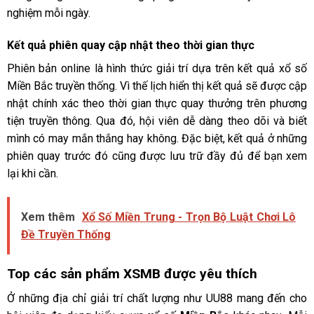
nghiệm mỗi ngày.
Kết quả phiên quay cập nhật theo thời gian thực
Phiên bản online là hình thức giải trí dựa trên kết quả xổ số
Miền Bắc truyền thống. Vì thế lịch hiển thị kết quả sẽ được cập
nhật chính xác theo thời gian thực quay thưởng trên phương
tiện truyền thông. Qua đó, hội viên dễ dàng theo dõi và biết
mình có may mắn thắng hay không. Đặc biệt, kết quả ở những
phiên quay trước đó cũng được lưu trữ đầy đủ để bạn xem
lại khi cần.
Xem thêm
Xổ Số Miền Trung - Trọn Bộ Luật Chơi Lô
Đề Truyền Thống
Top các sản phẩm XSMB được yêu thích
Ở những địa chỉ giải trí chất lượng như UU88 mang đến cho