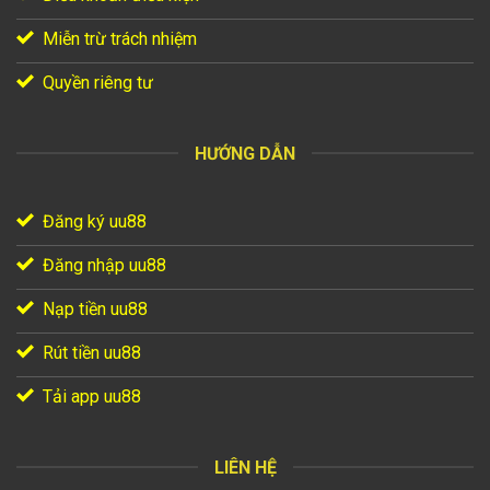
Miễn trừ trách nhiệm
Quyền riêng tư
HƯỚNG DẪN
Đăng ký uu88
Đăng nhập uu88
Nạp tiền uu88
Rút tiền uu88
Tải app uu88
LIÊN HỆ