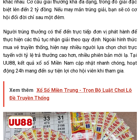
khác nhau. Cơ cấu giải thưởng khá đa dạng, trong đó giải đặc
biệt lên đến 2 tỷ đồng. Nếu may mắn trúng giải, bạn sẽ có cơ
hội đổi đời chỉ sau một đêm.
Người trúng thưởng có thể đến trực tiếp đơn vị phát hành để
thực hiện các thủ tục nhận giải theo quy định. Ngoài hình thức
mua vé truyền thống, hiện nay nhiều người lựa chọn chơi trực
tuyến với tỷ lệ trả thưởng cao hơn, nhiều phiên bản mới lạ. Tại
UU88, kết quả xổ số Miền Nam cập nhật nhanh chóng, hoạt
động 24h mang đến sự tiện lợi cho hội viên khi tham gia.
Xem thêm
Xổ Số Miền Trung - Trọn Bộ Luật Chơi Lô
Đề Truyền Thống