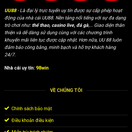
UU88
- Là đại lý trực tuyến uy tín được sự cấp phép hoạt
động của nhà cái UU88. Nền tảng nổi tiếng với sự đa dạng
trò chơi như:
thể thao, casino live, đá gà
,... Giao diện thân
thiện và dễ dàng sử dụng cùng với các chương trình
khuyến mãi liên tục được cập nhật. Hơn nữa, UU 88 luôn
đảm bảo công bằng, minh bạch và hỗ trợ khách hàng
24/7.
Nhà cái uy tín:
98win
VỀ CHÚNG TÔI
Chính sách bảo mật
Điều khoản điều kiện