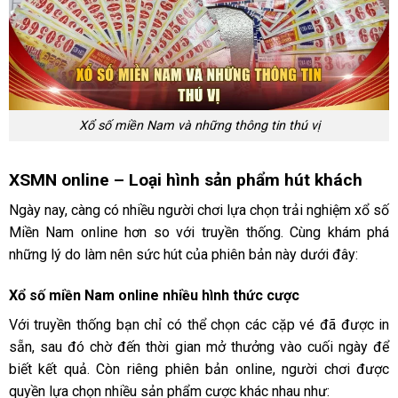
Xổ số miền Nam và những thông tin thú vị
XSMN online – Loại hình sản phẩm hút khách
Ngày nay, càng có nhiều người chơi lựa chọn trải nghiệm xổ số
Miền Nam online hơn so với truyền thống. Cùng khám phá
những lý do làm nên sức hút của phiên bản này dưới đây:
Xổ số miền Nam online nhiều hình thức cược
Với truyền thống bạn chỉ có thể chọn các cặp vé đã được in
sẵn, sau đó chờ đến thời gian mở thưởng vào cuối ngày để
biết kết quả. Còn riêng phiên bản online, người chơi được
quyền lựa chọn nhiều sản phẩm cược khác nhau như: