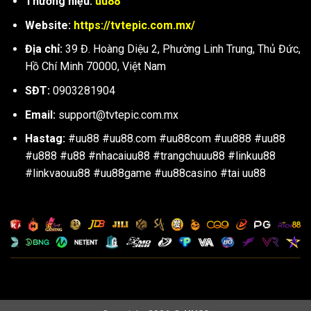
Thương hiệu:
uu88
Website:
https://tvtepic.com.mx/
Địa chỉ:
39 Đ. Hoàng Diệu 2, Phường Linh Trung, Thủ Đức,
Hồ Chí Minh 70000, Việt Nam
SĐT:
0903281904
Email:
support@tvtepic.com.mx
Hastag:
#uu88 #uu88.com #uu88com #uu888 #uu88
#u888 #u88 #nhacaiuu88 #trangchuuu88 #linkuu88
#linkvaouu88 #uu88game #uu88casino #tai uu88