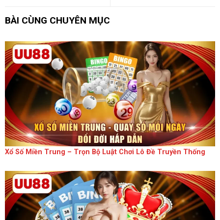
BÀI CÙNG CHUYÊN MỤC
Xổ Số Miền Trung – Trọn Bộ Luật Chơi Lô Đề Truyền Thống