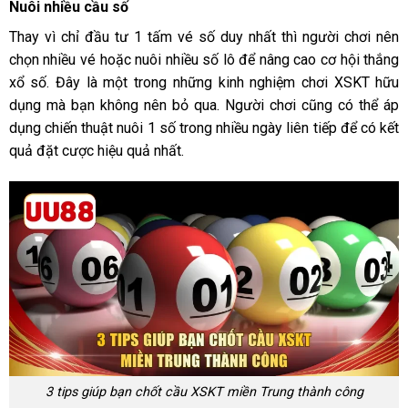
Nuôi nhiều cầu số
Thay vì chỉ đầu tư 1 tấm vé số duy nhất thì người chơi nên
chọn nhiều vé hoặc nuôi nhiều số lô để nâng cao cơ hội thắng
xổ số. Đây là một trong những kinh nghiệm chơi XSKT hữu
dụng mà bạn không nên bỏ qua. Người chơi cũng có thể áp
dụng chiến thuật nuôi 1 số trong nhiều ngày liên tiếp để có kết
quả đặt cược hiệu quả nhất.
3 tips giúp bạn chốt cầu XSKT miền Trung thành công