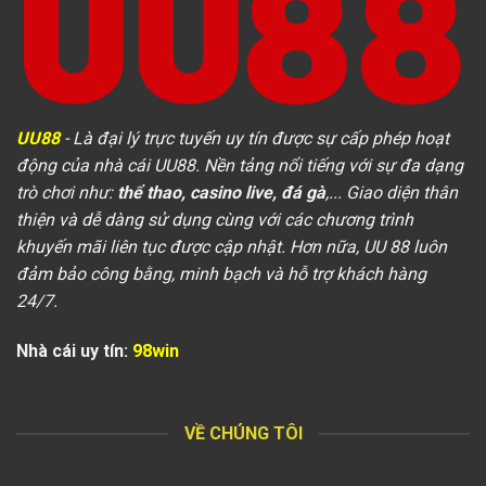
UU88
- Là đại lý trực tuyến uy tín được sự cấp phép hoạt
động của nhà cái UU88. Nền tảng nổi tiếng với sự đa dạng
trò chơi như:
thể thao, casino live, đá gà
,... Giao diện thân
thiện và dễ dàng sử dụng cùng với các chương trình
khuyến mãi liên tục được cập nhật. Hơn nữa, UU 88 luôn
đảm bảo công bằng, minh bạch và hỗ trợ khách hàng
24/7.
Nhà cái uy tín:
98win
VỀ CHÚNG TÔI