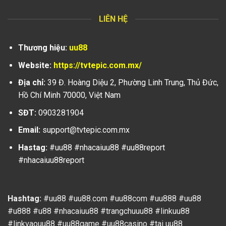
LIÊN HỆ
Thương hiệu:
uu88
Website:
https://tvtepic.com.mx/
Địa chỉ:
39 Đ. Hoàng Diệu 2, Phường Linh Trung, Thủ Đức,
Hồ Chí Minh 70000, Việt Nam
SĐT:
0903281904
Email:
support@tvtepic.com.mx
Hastag:
#uu88 #nhacaiuu88 #uu88report
#nhacaiuu88report
Hashtag:
#uu88 #uu88.com #uu88com #uu888 #uu88
#u888 #u88 #nhacaiuu88 #trangchuuu88 #linkuu88
#linkvaouu88 #uu88game #uu88casino #tai uu88