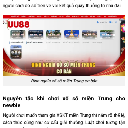
người chơi dò số trên vé với kết quả quay thưởng từ nhà đài.
Định nghĩa xổ số miền Trung cơ bản
Nguyên tắc khi chơi xổ số miền Trung cho
newbie
Người chơi muốn tham gia XSKT miền Trung thì nắm rõ thể lệ,
cách thức cũng như cơ cấu giải thưởng. Luật chơi tường tận