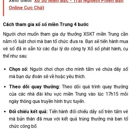
Xem thêm
Xổ Số Miền Bắc - Trải Nghiệm Phiên Bản
Online Cực Chất
Cách tham gia xổ số miền Trung 4 bước
Người chơi muốn tham gia dự thưởng XSKT miền Trung cần
nắm rõ luật chơi mà ban tổ chức đưa ra. Bạn sẽ tiến hành mua
vé số đã in sẵn từ các đại lý do công ty Xổ số phát hành, cụ
thể như sau:
Chọn số:
Người chơi chọn cho mình tấm vé chứa dãy số
mà bạn dự đoán sẽ về hoặc yêu thích.
Theo dõi quay thưởng:
Theo dõi quá trình quay thưởng
của các nhà đài khu vực miền Trung vào lúc 17h15 mỗi
ngày thông qua truyền hình trực tuyến.
Đối chiếu kết quả:
Tiến hành đối chiếu dãy số trên tấm vé
mà bản thân đã mua với kết quả trúng thưởng mà ban tổ
chức công bố.