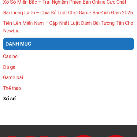
Xổ số UU88 đặc biệt được đánh giá cao nhờ việc đã thành
Xổ Số Miền Bắc – Trải Nghiệm Phiên Bản Online Cực Chất
công ký kết hợp tác với công ty Game Play đình đám:
Bài Liêng Là Gì – Chia Sẻ Luật Chơi Game Bài Đình Đám 2026
Là nhà cung cấp dịch vụ xổ số trực tuyến đã có hơn 10+
Tiến Lên Miền Nam – Cập Nhật Luật Đánh Bài Tường Tận Cho
năm kinh nghiệm hoạt động trong giới giải trí.
Newbie
Tỷ lệ trúng thưởng lên đến 96% với giá trị tiền thưởng hậu
DANH MỤC
hĩnh lên đến 1:98 so với mức cược bạn bỏ ra.
Casino
Lưu trữ lịch sử trả thưởng trong mọi kỳ quay số nên đến 90
ngày nhằm đảm bảo tính minh bạch.
Đá gà
Game bài
Thể thao
Xổ số