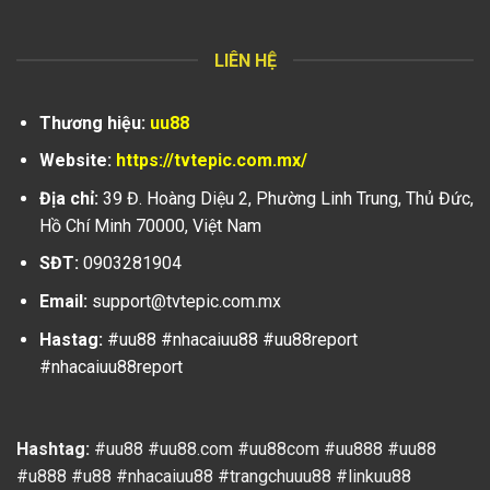
LIÊN HỆ
Thương hiệu:
uu88
Website:
https://tvtepic.com.mx/
Địa chỉ:
39 Đ. Hoàng Diệu 2, Phường Linh Trung, Thủ Đức,
5 bước tham gia chơi xổ số UU88 dễ dàng
Hồ Chí Minh 70000, Việt Nam
SĐT:
0903281904
Bước 1:
Đăng nhập vào hệ thống UU88 bằng tài khoản cá
Email:
support@tvtepic.com.mx
nhân hoặc mở tài khoản theo quy định.
Hastag:
#uu88 #nhacaiuu88 #uu88report
Bước 2:
Người chơi nạp tiền vào hệ thống để đổi điểm cược
#nhacaiuu88report
tương ứng phục vụ cho việc chơi xổ số.
Bước 3:
Truy cập vào chuyên mục xổ số và lựa chọn hình
thức quay số lô đề mà bản thân muốn tham gia.
Hashtag:
#uu88 #uu88.com #uu88com #uu888 #uu88
#u888 #u88 #nhacaiuu88 #trangchuuu88 #linkuu88
Bước 4:
Đặt cược vào con số mà bản thân dự đoán sẽ trả