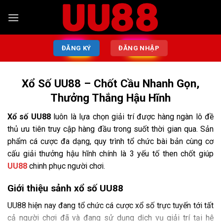
ĐĂNG KÝ
ĐĂNG NHẬP
Xổ Số UU88 – Chốt Cầu Nhanh Gọn,
Thưởng Thắng Hậu Hĩnh
Xổ số UU88
luôn là lựa chọn giải trí được hàng ngàn lô đề
thủ ưu tiên truy cập hàng đầu trong suốt thời gian qua. Sản
phẩm cá cược đa dạng, quy trình tổ chức bài bản cùng cơ
cấu giải thưởng hậu hĩnh chính là 3 yếu tố then chốt giúp
UU88
chinh phục người chơi.
Giới thiệu sảnh xổ số UU88
UU88 hiện nay đang tổ chức cá cược xổ số trực tuyến tới tất
cả người chơi đã và đang sử dụng dịch vụ giải trí tại hệ